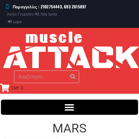
Παραγγελίες : 2102754443, 693 2815897
Αγίου Γεωργίου 49, Νέα Ιωνία
Login
Cart
0
MARS