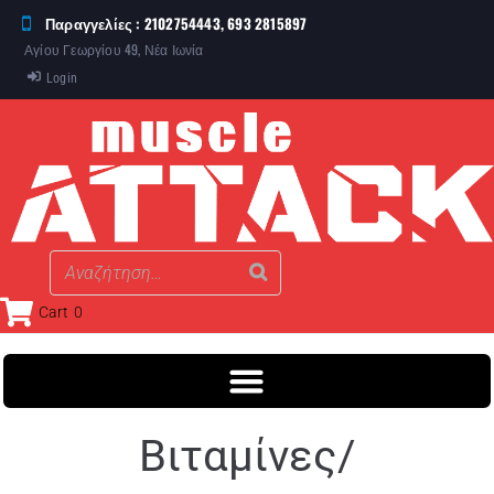
Παραγγελίες : 2102754443, 693 2815897
Αγίου Γεωργίου 49, Νέα Ιωνία
Login
Cart
0
Βιταμίνες/