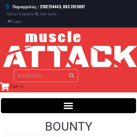
Παραγγελίες : 2102754443, 693 2815897
Αγίου Γεωργίου 49, Νέα Ιωνία
Login
Cart
0
BOUNTY