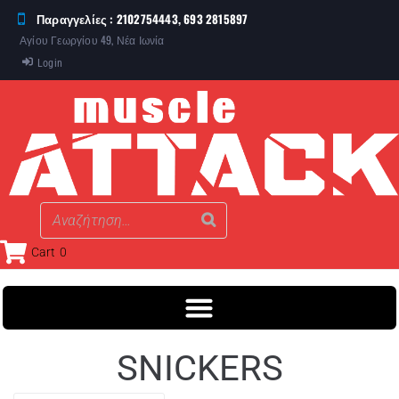
Παραγγελίες : 2102754443, 693 2815897
Αγίου Γεωργίου 49, Νέα Ιωνία
Login
Cart
0
SNICKERS