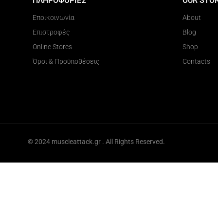
ΠΛΗΡΟΦΟΡΙΕΣ
OUR STO
Εποικοινωνία
About
Επιστροφές
Blog
Online Stores
Shop
Όροι & Προϋποθέσεις
Contacts
© 2024 muscleattack.gr . All Rights Reserved.