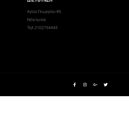
ΔΙΕΥΘΥΝΣΗ
Αγίου Γεωργίου 49,
Νέα Ιωνία.
Τηλ 2102754443