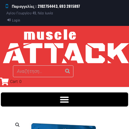
Παραγγελίες : 2102754443, 693 2815897
Αγίου Γεωργίου 49, Νέα Ιωνία
Login
Cart
0