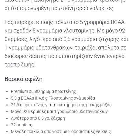
από απομονωμένη πρωτεΐνη ορού γάλακτος.
Σας παρέχει επίσης πάνω από 5 γραμμάρια BCAA
και σχεδόν 5 γραμμάρια γλουταμίνης. Με μόνο 92
θερμίδες, λιγότερο από 0,5 γραμμάρια ζάχαρης και
1 γραμμάριο υδατανθράκων, ταιριάζει απόλυτα σε
διάφορες δίαιτες που υποστηρίζουν έναν ενεργό
τρόπο ζωής!
Βασικά οφέλη
Premium συμπλήρωμα πρωτεΐνης
5,3 g BCAAs & 4,6 g Γλουταμίνης ανά μερίδα
21,6 g πρωτεΐνης για τη διατήρηση της μυϊκής μάζας
Μόνο 92 θερμίδες και 1 γραμμάριο υδατανθράκων
Λιγότερο από 0,5 γρ. ζάχαρη
72 μερίδες
Μεγάλη ποικιλία από νόστιμες, δροσιστικές γεύσεις