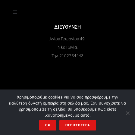
ΔΙΕΥΘΥΝΣΗ
Αγίου Γεωργίου 49,
Νέα Ιωνία.
Τηλ 2102754443
Χρησιμοποιούμε cookies για να σας προσφέρουμε την
καλύτερη δυνατή εμπειρία στη σελίδα μας. Εάν συνεχίσετε να
χρησιμοποιείτε τη σελίδα, θα υποθέσουμε πως είστε
© 2024 muscleattack.gr . All Rights Reserved.
ικανοποιημένοι με αυτό.
OK
ΠΕΡΙΣΣΌΤΕΡΑ