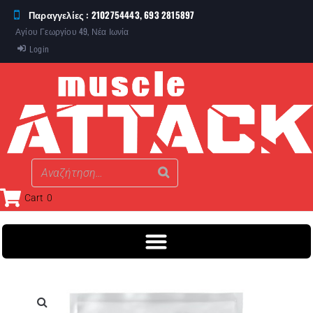
Παραγγελίες : 2102754443, 693 2815897
Αγίου Γεωργίου 49, Νέα Ιωνία
Login
Cart
0