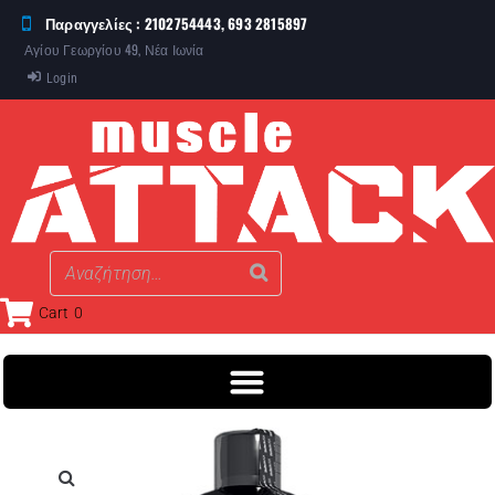
Παραγγελίες : 2102754443, 693 2815897
Αγίου Γεωργίου 49, Νέα Ιωνία
Login
Cart
0