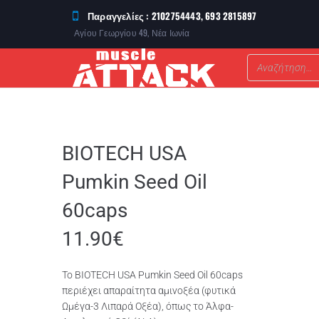
Παραγγελίες : 2102754443, 693 2815897
Αγίου Γεωργίου 49, Νέα Ιωνία
ΣΥΜΠΛΗΡΩΜΑΤΑ ΔΙΑΤΡΟΦΗΣ
BIOTECH USA
Pumkin Seed Oil
60caps
11.90
€
To BIOTECH USA Pumkin Seed Oil 60caps
περιέχει απαραίτητα αμινοξέα (φυτικά
Ωμέγα-3 Λιπαρά Οξέα), όπως το Άλφα-