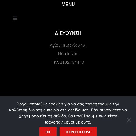
MENU
ΔΙΕΥΘΥΝΣΗ
Αγίου Γεωργίου 49,
Νέα Ιωνία.
Τηλ 2102754443
Χρησιμοποιούμε cookies για να σας προσφέρουμε την
καλύτερη δυνατή εμπειρία στη σελίδα μας. Εάν συνεχίσετε να
χρησιμοποιείτε τη σελίδα, θα υποθέσουμε πως είστε
© 2024 muscleattack.gr . All Rights Reserved.
ικανοποιημένοι με αυτό.
OK
ΠΕΡΙΣΣΌΤΕΡΑ