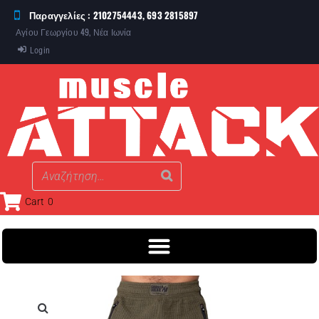
Παραγγελίες : 2102754443, 693 2815897
Αγίου Γεωργίου 49, Νέα Ιωνία
Login
Cart
0