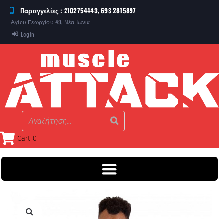
Παραγγελίες : 2102754443, 693 2815897
Αγίου Γεωργίου 49, Νέα Ιωνία
Login
Cart
0