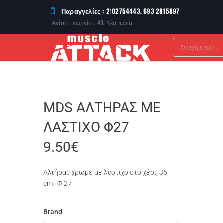
Παραγγελίες : 2102754443, 693 2815897
Αγίου Γεωργίου 49, Νέα Ιωνία
ΣΥΜΠΛΗΡΩΜΑΤΑ ΔΙΑΤΡΟΦΗΣ
MDS AΛΤΗΡΑΣ ΜΕ
ΛΑΣΤΙΧΟ Φ27
9.50
€
Αλτήρας χρωμέ με λάστιχο στο χέρι, 36
cm . Φ 27
Brand