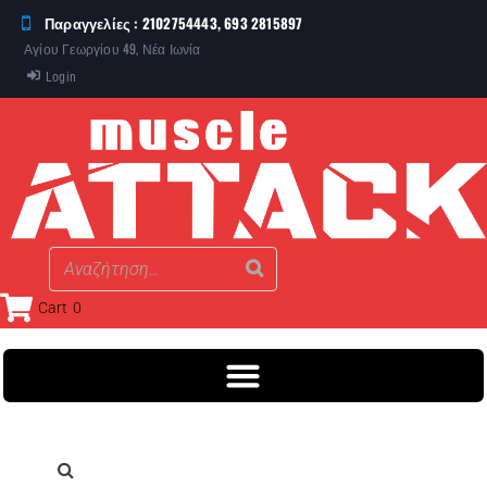
Παραγγελίες : 2102754443, 693 2815897
Αγίου Γεωργίου 49, Νέα Ιωνία
Login
Cart
0