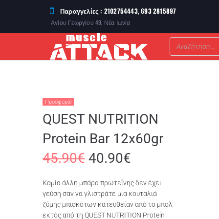
Παραγγελίες : 2102754443, 693 2815897
Αγίου Γεωργίου 49, Νέα Ιωνία
ΣΥΜΠΛΗΡΩΜΑΤΑ ΔΙΑΤΡΟΦΗΣ
Προσφορά!
QUEST NUTRITION
Protein Bar 12x60gr
45.90
€
40.90
€
Καμία άλλη μπάρα πρωτεΐνης δεν έχει
γεύση σαν να γλιστράτε μια κουταλιά
ζύμης μπισκότων κατευθείαν από το μπολ
εκτός από τη QUEST NUTRITION Protein