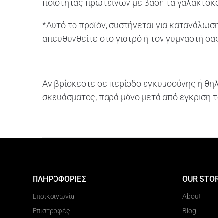
ποιότητας πρωτεϊνών με βάση τα γαλακτοκο
*Αυτό το προϊόν, συστήνεται για κατανάλωσ
απευθυνθείτε στο γιατρό ή τον γυμναστή σας
Αν βρίσκεστε σε περίοδο εγκυμοσύνης ή θη
σκευάσματος, παρά μόνο μετά από έγκριση τ
ΠΛΗΡΟΦΟΡΙΕΣ
OUR STO
Εποικοινωνία
About
Επιστροφές
Blog