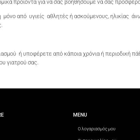
μικά προϊόντα για να σας βοηθήσουμε να σας προσφέρο
η μόνο από υγιείς αθλητές ή ασκούμενους, ηλικίας άν
.
λασμού ή υποφέρετε από κάποια χρόνια ή περιοδική πά
ου γιατρού σας.
RE
MENU
Ο λογαριασμός μου