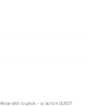
θείαν από το μπολ – γι ‘αυτό η QUEST