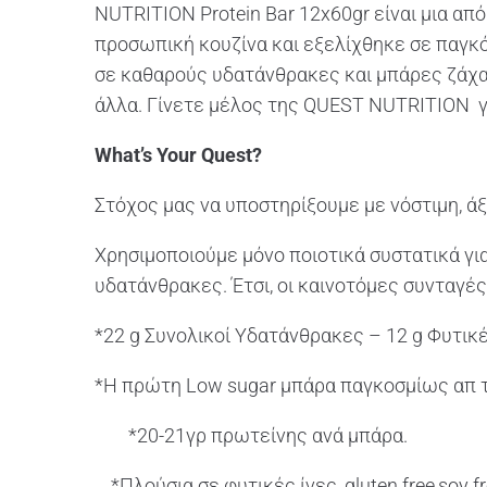
NUTRITION Protein Bar 12x60gr είναι μια απ
προσωπική κουζίνα και εξελίχθηκε σε παγκ
σε καθαρούς υδατάνθρακες και μπάρες ζάχα
άλλα. Γίνετε μέλος της QUEST NUTRITION για
What’s Your Quest?
Στόχος μας να υποστηρίξουμε με νόστιμη, άξ
Χρησιμοποιούμε μόνο ποιοτικά συστατικά γι
υδατάνθρακες. Έτσι, οι καινοτόμες συνταγές
*22 g Συνολικοί Υδατάνθρακες – 12 g Φυτικ
*Η πρώτη Low sugar μπάρα παγκοσμίως απ τ
*20-21γρ πρωτείνης ανά μπάρα.
*Πλούσια σε φυτικές ίνες ,gluten free,soy fr