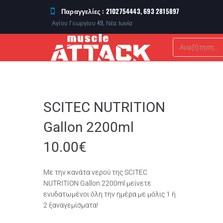
Παραγγελίες : 2102754443, 693 2815897
Αγίου Γεωργίου 49, Νέα Ιωνία
ΣΥΜΠΛΗΡΩΜΑΤΑ ΔΙΑΤΡΟΦΗΣ
SCITEC NUTRITION
Gallon 2200ml
10.00
€
Mε την κανάτα νερού της SCITEC
NUTRITION Gallon 2200ml μείνετε
ενυδατωμένοι όλη την ημέρα με μόλις 1 ή
2 ξαναγεμίσματα!