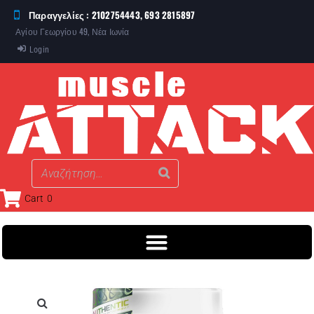
Παραγγελίες : 2102754443, 693 2815897
Αγίου Γεωργίου 49, Νέα Ιωνία
Login
Cart
0