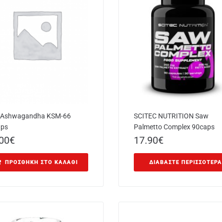
 Ashwagandha KSM-66
SCITEC NUTRITION Saw
aps
Palmetto Complex 90caps
00
€
17.90
€
ΠΡΟΣΘΉΚΗ ΣΤΟ ΚΑΛΆΘΙ
ΔΙΑΒΆΣΤΕ ΠΕΡΙΣΣΌΤΕΡΑ