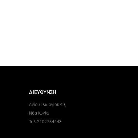
ΔΙΕΥΘΥΝΣΗ
Αγίου Γεωργίου 49,
Νέα Ιωνία.
Τηλ 2102754443