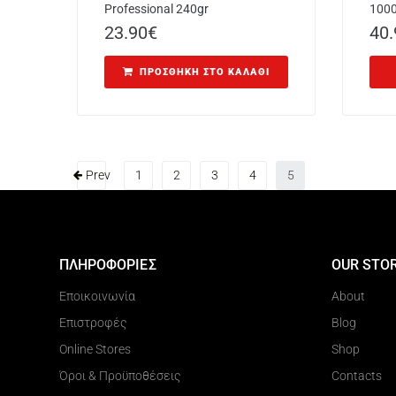
Professional 240gr
100
23.90
€
40.
ΠΡΟΣΘΉΚΗ ΣΤΟ ΚΑΛΆΘΙ
Prev
1
2
3
4
5
ΠΛΗΡΟΦΟΡΙΕΣ
OUR STO
Εποικοινωνία
About
Επιστροφές
Blog
Online Stores
Shop
Όροι & Προϋποθέσεις
Contacts