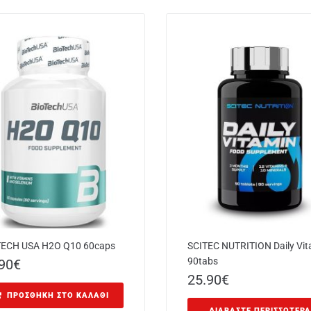
TECH USA H2O Q10 60caps
SCITEC NUTRITION Daily Vit
90tabs
90
€
25.90
€
ΠΡΟΣΘΉΚΗ ΣΤΟ ΚΑΛΆΘΙ
ΔΙΑΒΆΣΤΕ ΠΕΡΙΣΣΌΤΕΡΑ