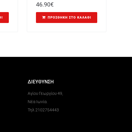
46.90
€
ΘΙ
ΠΡΟΣΘΉΚΗ ΣΤΟ ΚΑΛΆΘΙ
ΔΙΕΥΘΥΝΣΗ
Αγίου Γεωργίου 49,
Νέα Ιωνία.
Τηλ 2102754443