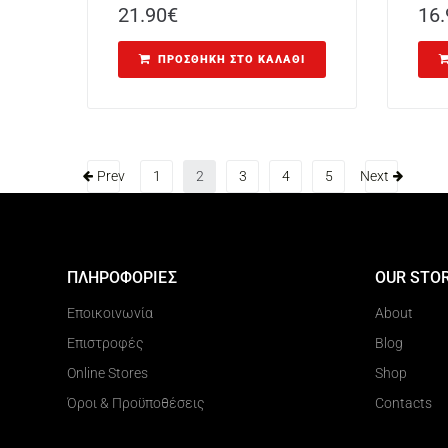
21.90
€
16.
ΠΡΟΣΘΉΚΗ ΣΤΟ ΚΑΛΆΘΙ
Prev
1
2
3
4
5
Next
ΠΛΗΡΟΦΟΡΙΕΣ
OUR STO
Εποικοινωνία
About
Επιστροφές
Blog
Online Stores
Shop
Όροι & Προϋποθέσεις
Contacts