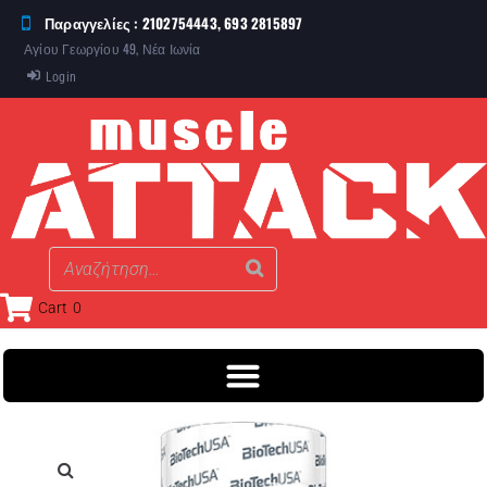
Παραγγελίες : 2102754443, 693 2815897
Αγίου Γεωργίου 49, Νέα Ιωνία
Login
Cart
0