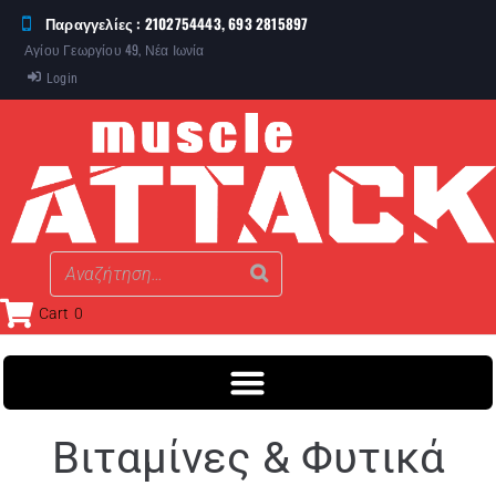
Παραγγελίες : 2102754443, 693 2815897
Αγίου Γεωργίου 49, Νέα Ιωνία
Login
Cart
0
Βιταμίνες & Φυτικά